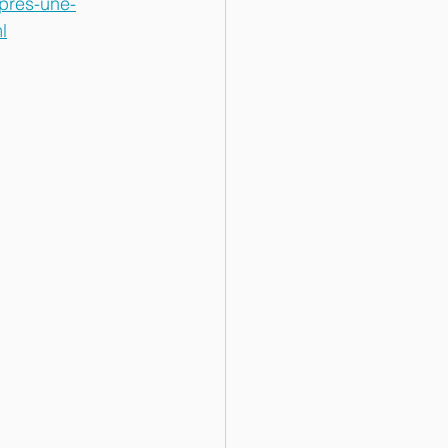
pres-une-
l