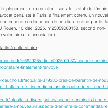
le placement de son client sous le statut de témoin 
 avocat pénaliste à Paris, a finalement obtenu un nouvel
une seconde ordonnance de non-lieu rendue par le Juge
(TJ Rouen, 10 déc. 2025, n°25059000158, 
second non-li
e volontaire et d'association)
. 
atifs à cette affaire
 :
rmandie.fr/id662926/article/2025-09-30/incendie-crimine
roprietaire-finalement-renvoye
ercauchois.fr/actualite-379230-pres-de-barentin-de-nou
-l-affaire-de-l-incendie-volontaire-qui-a-detruit-une-ha
eu.fr/infos/faits-divers-justice/incendie-criminel-d-une-
rietaire-a-nouveau-suspecte-d-en-etre-le-commanditair