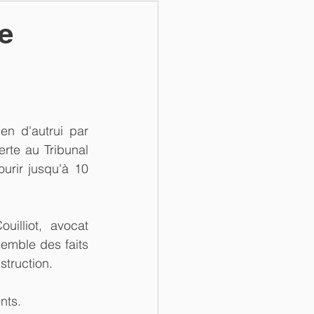
e
n d'autrui par 
rte au Tribunal 
urir jusqu'à 10 
illiot, avocat 
emble des faits 
struction.
nts. 