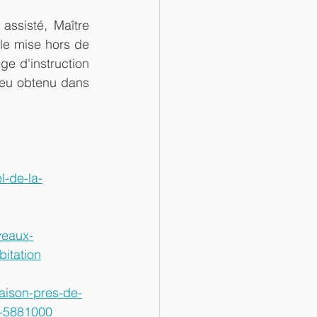
assisté, 
Maître 
le mise hors de 
 d'instruction 
eu obtenu dans 
l-de-la-
veaux-
bitation
maison-pres-de-
e-5881000