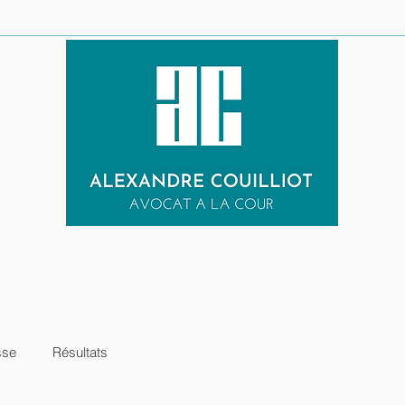
LE CABINET
URGENCE PENALE
EXPERTISES
RESULTATS
sse
Résultats