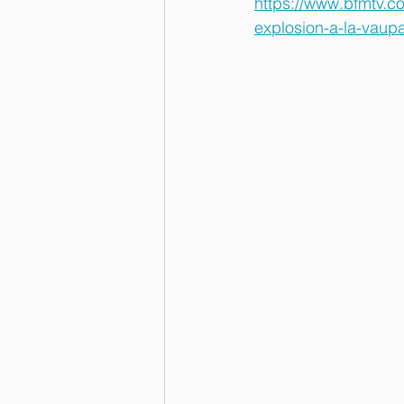
https://www.bfmtv.c
explosion-a-la-vaup