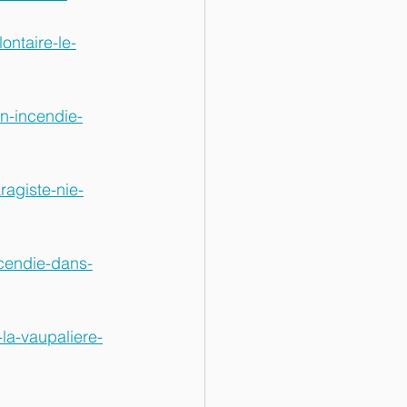
ontaire-le-
n-incendie-
ragiste-nie-
ncendie-dans-
la-vaupaliere-