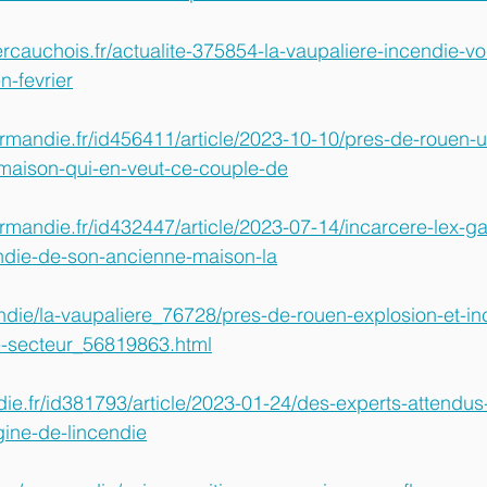
ercauchois.fr/actualite-375854-la-vaupaliere-incendie-vol
n-fevrier
rmandie.fr/id456411/article/2023-10-10/pres-de-rouen-u
r-maison-qui-en-veut-ce-couple-de
rmandie.fr/id432447/article/2023-07-14/incarcere-lex-ga
endie-de-son-ancienne-maison-la
andie/la-vaupaliere_76728/pres-de-rouen-explosion-et-i
e-secteur_56819863.html
die.fr/id381793/article/2023-01-24/des-experts-attendus-
gine-de-lincendie