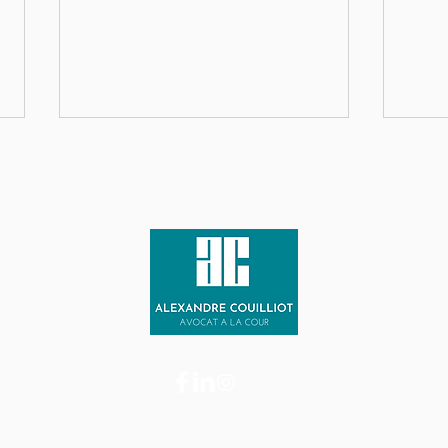
Relaxe obtenue dans un
Simp
dossier de dénonciation
judi
calomnieuse
doss
aggr