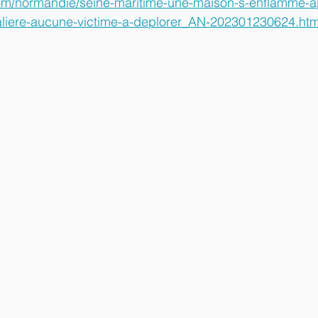
om/normandie/seine-maritime-une-maison-s-enflamme-a
aliere-aucune-victime-a-deplorer_AN-202301230624.htm