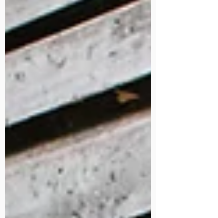
l’intérieur. Finalement, ils avaient tabassé et torturé
un homme. « Le plan, c’était un cambriolage »,
affirment trois des accusés. Le quatrième nie tout
en bloc. Lire l'article :
https://www.leprogres.fr/faits-divers-
justice/2025/06/07/aux-assises-prets-a-tout-pour-1-
million-d-euros-ils-avaient-tabasse-et-torture-un-
homme Aut