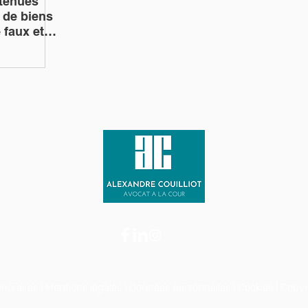
btenues
 de biens
 faux et
noraires
|
Mentions légales
|
Données personnelles
|
Cookies
| Copy