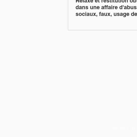
Relaxe et restitution o
dans une affaire d'abus
sociaux, faux, usage de
travail dissimulé
Contact
|
Ho