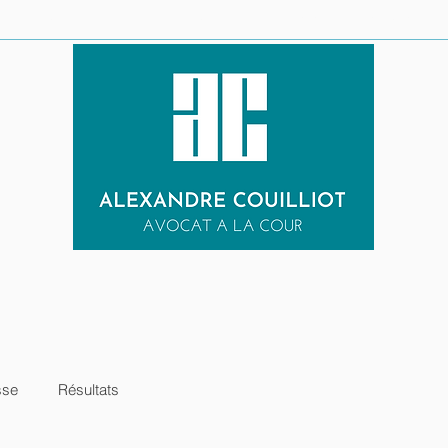
LE CABINET
URGENCE PENALE
EXPERTISES
RESULTATS
sse
Résultats