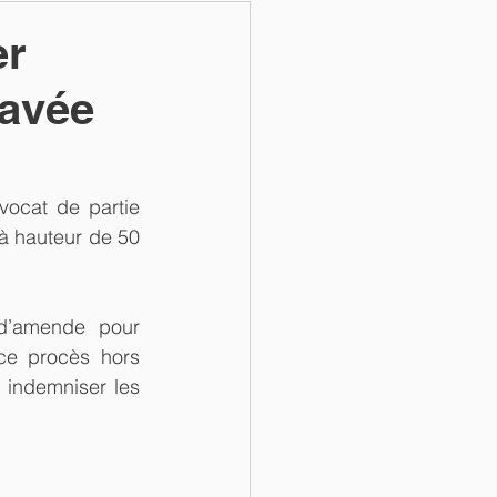
er
ravée
vocat de partie 
à hauteur de 50 
d’amende pour 
ce procès hors 
indemniser les 