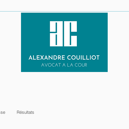
LE CABINET
URGENCE PENALE
EXPERTISES
RESULTATS
sse
Résultats