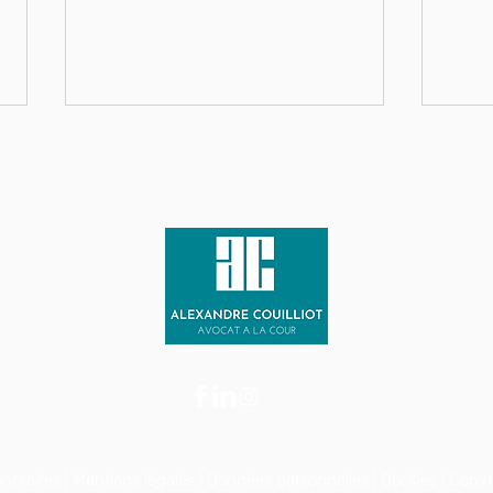
Octogénaire mort en
L'Ég
poursuivant ses agresseurs
Shin
à Paris : les aveux glaçants
viol
du voleur de carte bancaire
visé
du XXe
Fran
noraires
|
Mentions légales
|
Données personnelles
|
Cookies
| Copy