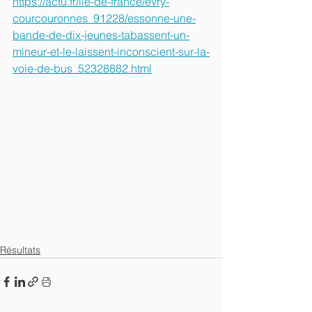
https://actu.fr/ile-de-france/evry-
courcouronnes_91228/essonne-une-
bande-de-dix-jeunes-tabassent-un-
mineur-et-le-laissent-inconscient-sur-la-
voie-de-bus_52328882.html
Résultats