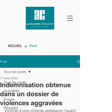
>
ACCUEIL
Post
Post
Tous les posts
17 août 2023
Tous les posts
Indemnisation obtenue
Actualités
dans un dossier de
Presse
violences aggravées
Résultats
Victime d'une violente agression l'ayant 