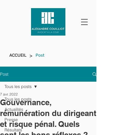
>
ACCUEIL
Post
Post
Tous les posts
7 avr. 2022
Tous les posts
Gouvernance,
Actualités
rémunération du dirigeant
Presse
et risque pénal. Quels
Résultats
sont les bons réflexes ?