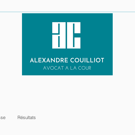
LE CABINET
URGENCE PENALE
EXPERTISES
RESULTATS
sse
Résultats