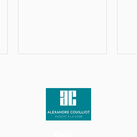
Relaxe obtenue dans un
Simp
dossier de dénonciation
judi
calomnieuse
doss
aggr