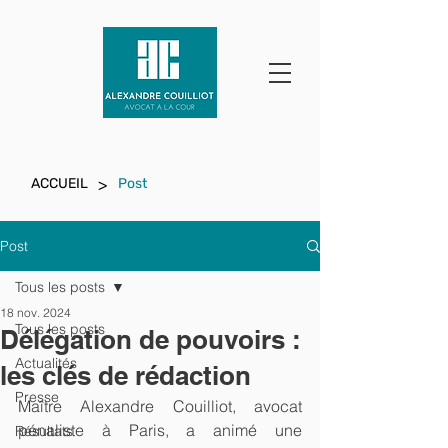
>
ACCUEIL
Post
Post
Tous les posts
18 nov. 2024
Tous les posts
Délégation de pouvoirs :
Actualités
les clés de rédaction
Presse
Maître Alexandre Couilliot, avocat 
pénaliste à Paris, a animé une 
Résultats